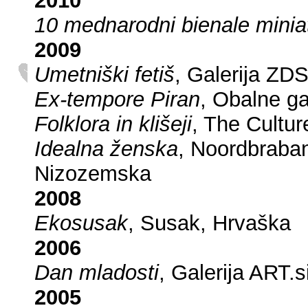
2010
10 mednarodni bienale minia
2009
Umetniški fetiš
, Galerija ZD
Ex-tempore Piran
, Obalne ga
Folklora in klišeji
, The Cultur
Idealna ženska
, Noordbraba
Nizozemska
2008
Ekosusak
, Susak, Hrvaška
2006
Dan mladosti
, Galerija ART.s
2005