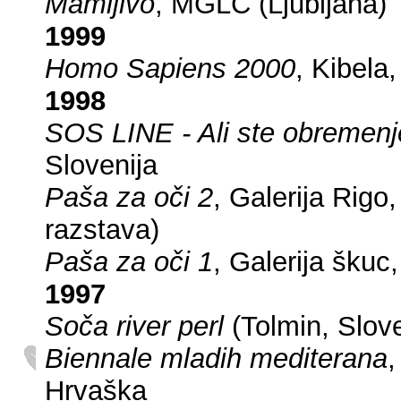
Mamljivo
, MGLC (Ljubljana)
1999
Homo Sapiens 2000
, Kibela
1998
SOS LINE - Ali ste obremenj
Slovenija
Paša za oči 2
, Galerija Rig
razstava)
Paša za oči 1
, Galerija škuc
1997
Soča river perl
(Tolmin, Slov
Biennale mladih mediterana
,
Hrvaška