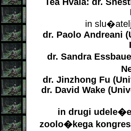
Tea Hvala: dr. Shest
in slu�atelj
dr. Paolo Andreani (U
dr. Sandra Essbau
Ne
dr. Jinzhong Fu (Un
dr. David Wake (Unive
in drugi udele�
zoolo�kega kongresa 