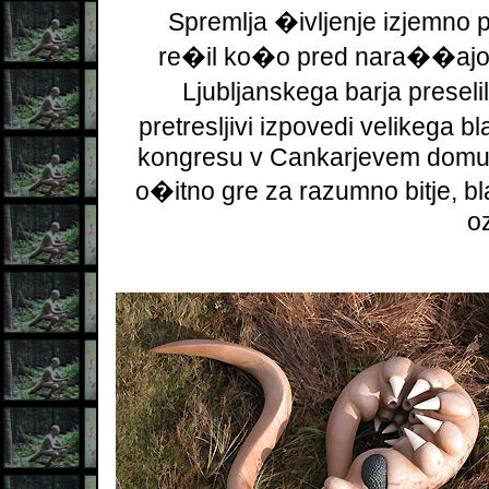
Spremlja �ivljenje izjemno pr
re�il ko�o pred nara��ajo�
Ljubljanskega barja preseli
pretresljivi izpovedi velikega
kongresu v Cankarjevem domu v 
o�itno gre za razumno bitje, b
oz