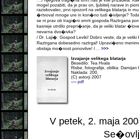
..../ Njegova tragi�na smrt nas je vse prizadela. Ka
mogel pozabiti, da je prav on, ljubitelj narave in pioni
raziskovalec, prvi opozoril na velikega blatarja in mu
�rtvoval mnoge ure in kon�no tudi �ivljenje? Tod
se ni prav ob tragi�ni smrti gospoda Raztrgana poro
kasneje utrdilo prepri�anje, da je veliki blatar �lov
nevarna dvo�ivka?
/ Dr. Laji�: Gospod Leviki! Dobro veste, da je veliki 
Raztrgana dobesedno raztrgal! Upravi�eno menim
obstaja mo�nost ponovitve! /....
>>>
Izvajanje velikega blatarja
Besedilo: Tea Hvala
Risbe, fotografije, oblika: Damijan
Naklada: 200,
(C) avtorji 2007
pdf
>>>
V petek, 2. maja 200
Se�ovlje