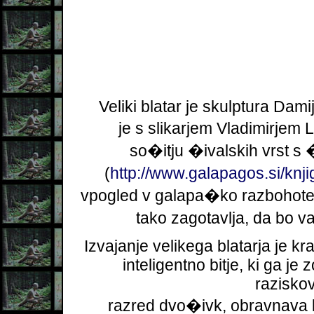
Veliki blatar je skulptura Da
je s slikarjem Vladimirjem 
so�itju �ivalskih vrst 
(
http://www.galapagos.si/knj
vpogled v galapa�ko razbohoteno
tako zagotavlja, da bo 
Izvajanje velikega blatarja je k
inteligentno bitje, ki ga je 
raziskov
razred dvo�ivk, obravnava k