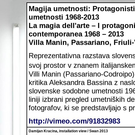
Magija umetnosti: Protagonist
umetnosti 1968-2013
La magia dell'arte – I protagoni
contemporanea 1968 – 2013
Villa Manin, Passariano, Friuli-
Reprezentativna razstava slovenski
svoj prostor v znanem italijansk
Villi Manin (Passariano-Codroipo)
kritika Aleksandra Bassina z nas
slovenske sodobne umetnosti 19
liniji izbrani pregled umetniških de
fotografov, ki se predstavljajo s 
http://vimeo.com/91832983
Damijan Kracina, installation view / Swan 2013